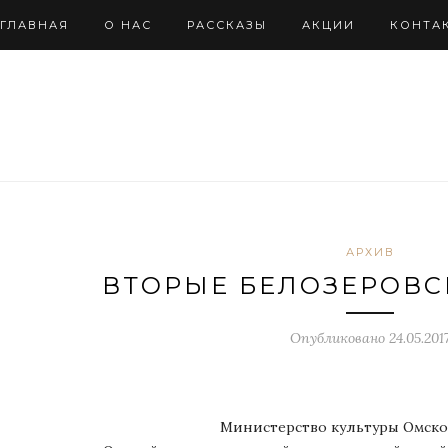
ГЛАВНАЯ
О НАС
РАССКАЗЫ
АКЦИИ
КОНТА
АРХИВ
ВТОРЫЕ БЕЛОЗЕРОВС
Опубликовано
24.05.201
Министерство культуры Омско